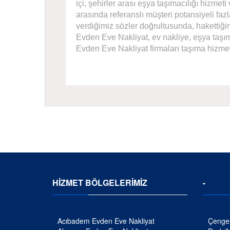
içi, şehirler arası eşya taşımacılığı hizmeti 
arasında referanslı müşteri potansiyeli fazla
verdiğimiz sözler doğrultusunda, hakettiğ
Evden Eve Nakliyat, ev nakliye, eşya taşıma
Evden Eve Nakliyat firmaları taşıma hizmeti 
HİZMET BÖLGELERİMİZ
-
Acıbadem Evden Eve Nakliyat
Çengel