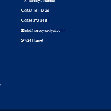
Sultanbeyli/İstanbul
0532 161 42 36
t
0536 372 84 51
info@varsoynakliyat.com.tr
7/24 Hizmet
t