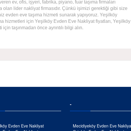
veren ev, ofis, işyeri, fabrika, piyano, fuar taşıma firmaları
 olan lider nakliyat firmasıdır. Çünkü işimizi gerektiği gibi size
iniz evden eve taşıma hizmeti sunarak yapıyoruz. Yeşilköy
 hizmetleri için Yeşilköy Evden Eve Nakliyat fiyatları, Yeşilköy
için taşınmadan önce ayrıntılı bilgi alın.
-
köy Evden Eve Nakliyat
Mecidiyeköy Evden Eve Nakliya