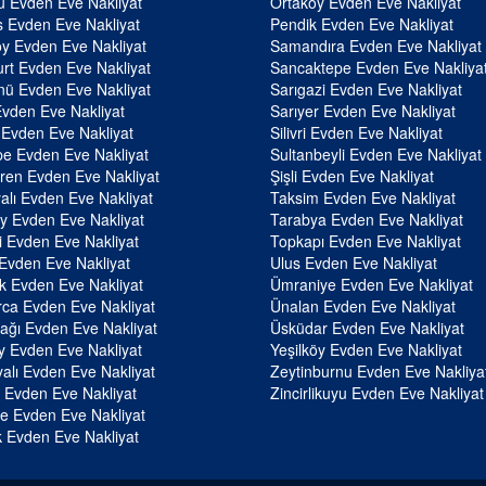
u Evden Eve Nakliyat
Ortaköy Evden Eve Nakliyat
 Evden Eve Nakliyat
Pendik Evden Eve Nakliyat
y Evden Eve Nakliyat
Samandıra Evden Eve Nakliyat
rt Evden Eve Nakliyat
Sancaktepe Evden Eve Nakliya
ü Evden Eve Nakliyat
Sarıgazi Evden Eve Nakliyat
Evden Eve Nakliyat
Sarıyer Evden Eve Nakliyat
 Evden Eve Nakliyat
Silivri Evden Eve Nakliyat
e Evden Eve Nakliyat
Sultanbeyli Evden Eve Nakliyat
en Evden Eve Nakliyat
Şişli Evden Eve Nakliyat
alı Evden Eve Nakliyat
Taksim Evden Eve Nakliyat
y Evden Eve Nakliyat
Tarabya Evden Eve Nakliyat
li Evden Eve Nakliyat
Topkapı Evden Eve Nakliyat
 Evden Eve Nakliyat
Ulus Evden Eve Nakliyat
k Evden Eve Nakliyat
Ümraniye Evden Eve Nakliyat
ca Evden Eve Nakliyat
Ünalan Evden Eve Nakliyat
ağı Evden Eve Nakliyat
Üsküdar Evden Eve Nakliyat
y Evden Eve Nakliyat
Yeşilköy Evden Eve Nakliyat
alı Evden Eve Nakliyat
Zeytinburnu Evden Eve Nakliya
 Evden Eve Nakliyat
Zincirlikuyu Evden Eve Nakliyat
e Evden Eve Nakliyat
 Evden Eve Nakliyat