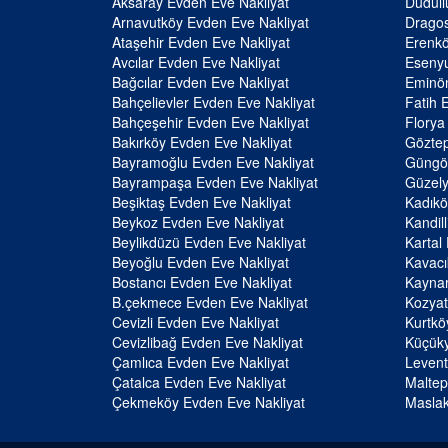
Aksaray Evden Eve Nakliyat
Dudull
Arnavutköy Evden Eve Nakliyat
Dragos
Ataşehir Evden Eve Nakliyat
Erenkö
Avcılar Evden Eve Nakliyat
Esenyu
Bağcılar Evden Eve Nakliyat
Eminön
Bahçelievler Evden Eve Nakliyat
Fatih 
Bahçeşehir Evden Eve Nakliyat
Florya
Bakırköy Evden Eve Nakliyat
Göztep
Bayramoğlu Evden Eve Nakliyat
Güngör
Bayrampaşa Evden Eve Nakliyat
Güzely
Beşiktaş Evden Eve Nakliyat
Kadıkö
Beykoz Evden Eve Nakliyat
Kandil
Beylikdüzü Evden Eve Nakliyat
Kartal
Beyoğlu Evden Eve Nakliyat
Kavacı
Bostancı Evden Eve Nakliyat
Kaynar
B.çekmece Evden Eve Nakliyat
Kozyat
Cevizli Evden Eve Nakliyat
Kurtkö
Cevizlibağ Evden Eve Nakliyat
Küçüky
Çamlıca Evden Eve Nakliyat
Levent
Çatalca Evden Eve Nakliyat
Maltep
Çekmeköy Evden Eve Nakliyat
Maslak