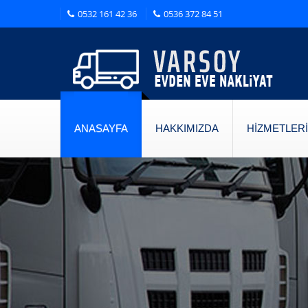
0532 161 42 36
0536 372 84 51
ANASAYFA
HAKKIMIZDA
HİZMETLERİ