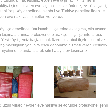
ğrultusunda, hak ettiğiniz evden eve taşımacılık hizmetini
yat şirketi, evden eve taşımacılık sektöründe; ev, ofis, işyeri,
etini Yeşilköy genelinde İstanbul ve Türkiye geneline ilden ile
vden eve nakliyat hizmetleri veriyoruz.
öy ilçe genelinde tüm İstanbul ilçelerine ev taşıma, ofis taşıma,
 taşıma alanında profesyonel olarak şehir içi, şehirler arası,
Yeşilköy ilçemiz başta olmak üzere; İstanbul ilçeleri, semt ve
taşımacılığının yanı sıra eşya depolama hizmeti veren Yeşilköy
iyetini ön planda tutarak sıfır hatayla ev taşımanızı
, uzun yıllardır evden eve nakliye sektöründe profesyonel şehir